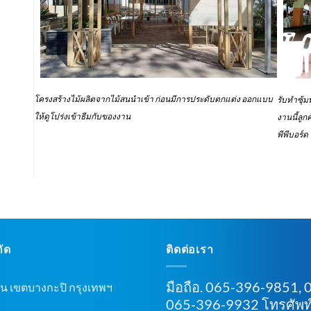
โครงสร้างไม้ผลิตจากไม้สนนำเข้า ก่อนมีการประดับตกแต่ง ออกแบบ
รับทำซุ้ม
ให้ดูโปร่งเข้าธีมกับของงาน
งานนี้ลูก
พีพีบอร์ด
กัด
ติดต่อเรา
มือถือ. 065-396-9851,
น เขตบางกะปิ กรุงเทพฯ
065-396-9932 โทรศัพท