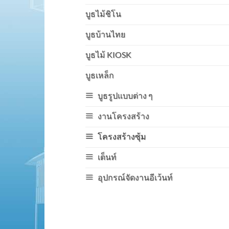
บูธไม้ชิโน
บูธบ้านไทย
บูธไม้ KIOSK
บูธเหล็ก
บูธรูปแบบต่าง ๆ
งานโครงสร้าง
โครงสร้างซุ้ม
เต็นท์
อุปกรณ์จัดงานอีเว้นท์