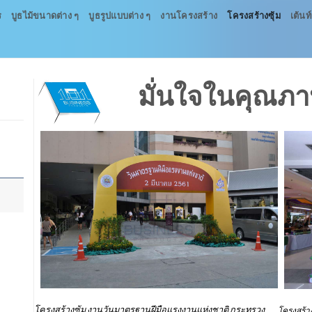
ร
บูธไม้ขนาดต่าง ๆ
บูธรูปแบบต่าง ๆ
งานโครงสร้าง
โครงสร้างซุ้ม
เต้นท์
มั่นใจในคุณภ
โครงสร้างซุ้ม งานวันมาตรฐานฝีมือแรงงานแห่งชาติ กระทรวง
โครงสร้าง