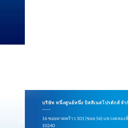
บริษัท หนึ่งศูนย์หนึ่ง บิสสิเนสโปรดักส์ จำ
16 ซอยลาดพร้าว 101 (ซอย 56) แขวงคลองจั่
10240