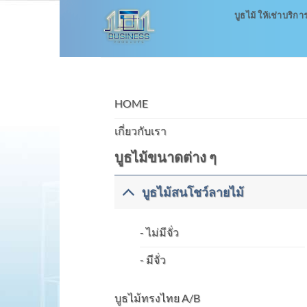
Skip
บูธไม้ ให้เช่าบริกา
to
content
HOME
เกี่ยวกับเรา
บูธไม้ขนาดต่าง ๆ
บูธไม้สนโชว์ลายไม้
- ไม่มีจั่ว
- มีจั่ว
บูธไม้ทรงไทย A/B